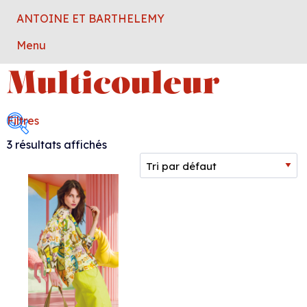
ANTOINE ET BARTHELEMY
Menu
Multicouleur
Filtres
3 résultats affichés
Collection femme
Collection homme
Marque
Taille
Couleur