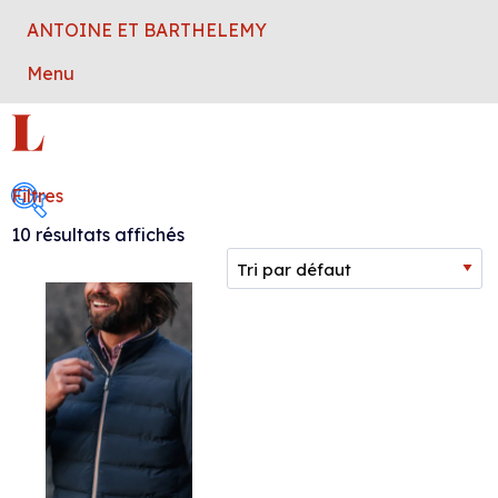
ANTOINE ET BARTHELEMY
Menu
L
Filtres
10 résultats affichés
Collection femme
Collection homme
Marque
Taille
Couleur