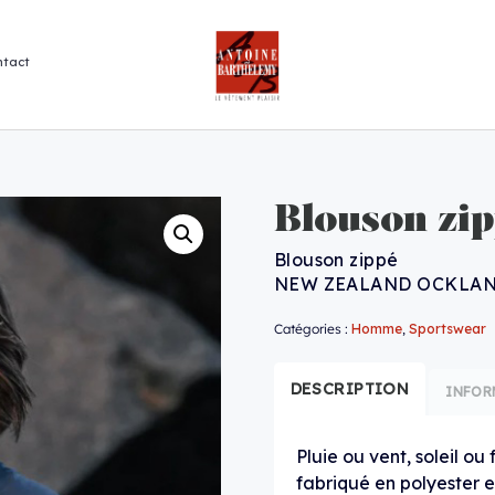
ntact
Blouson zi
Blouson zippé
NEW ZEALAND OCKLA
Catégories :
Homme
,
Sportswear
DESCRIPTION
INFOR
Pluie ou vent, soleil ou 
fabriqué en polyester e