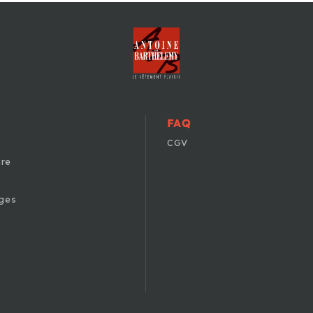
FAQ
CGV
ire
ges