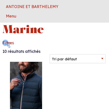
ANTOINE ET BARTHELEMY
Menu
Marine
Filtres
10 résultats affichés
Collection femme
Collection homme
Marque
Taille
Couleur