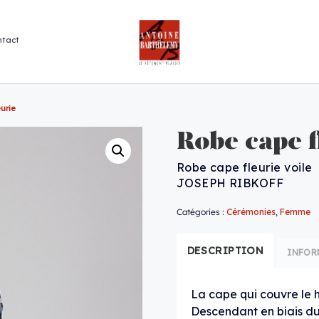
ntact
urie
Robe cape f
Robe cape fleurie voile
JOSEPH RIBKOFF
Catégories :
Cérémonies
,
Femme
DESCRIPTION
INFOR
La cape qui couvre le 
Descendant en biais du