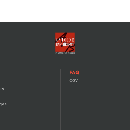
FAQ
CGV
ire
ges