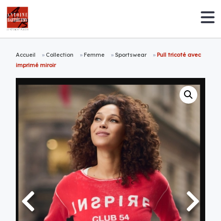
Accueil
»
Collection
»
Femme
»
Sportswear
»
Pull tricoté avec
imprimé miroir